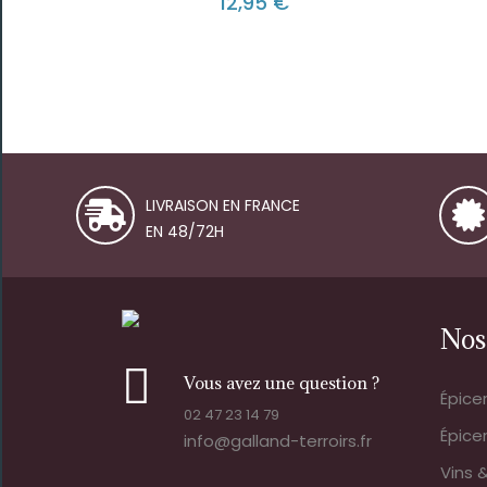
12,95 €
LIVRAISON EN FRANCE
EN 48/72H
Nos
Vous avez une question ?
Épice
02 47 23 14 79
Épice
info@galland-terroirs.fr
Vins &