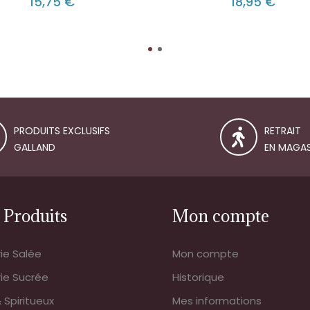
15,75 €
18,95 €
PRODUITS EXCLUSIFS
RETRAIT
GALLAND
EN MAGAS
 Produits
Mon compte
rie Salée
Mon compte
rie Sucrée
Historique
 Spiritueux
Mes informations