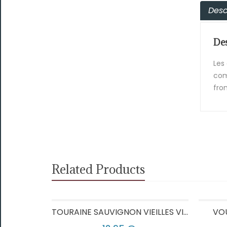
Desc
Des
Les
com
from
Related Products
ÉE PURE
TOURAINE SAUVIGNON VIEILLES VIGNES
VO