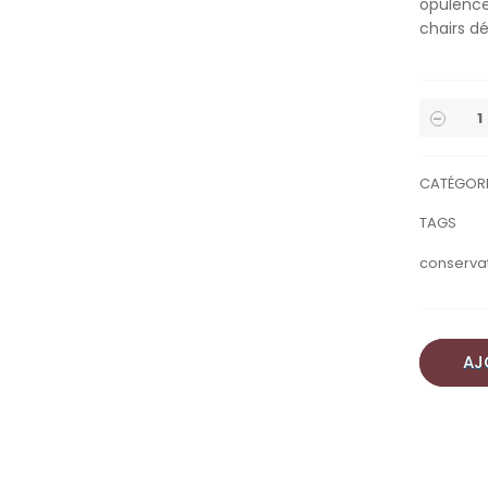
opulence 
chairs dé
CATÉGOR
TAGS
conserva
AJ