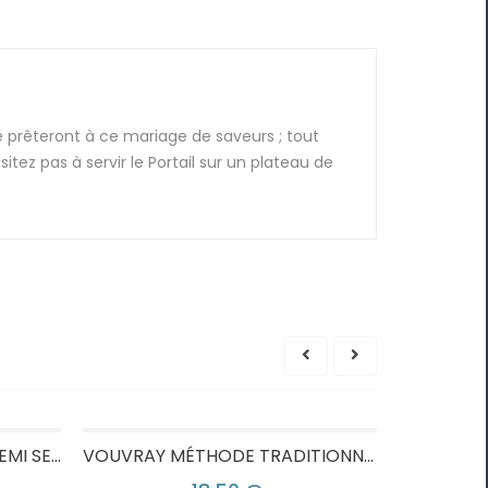
e prêteront à ce mariage de saveurs ; tout
ez pas à servir le Portail sur un plateau de
VOUVRAY LES FONDRAUX DEMI SEC
VOUVRAY MÉTHODE TRADITIONNELLE BRUT
TOURAINE