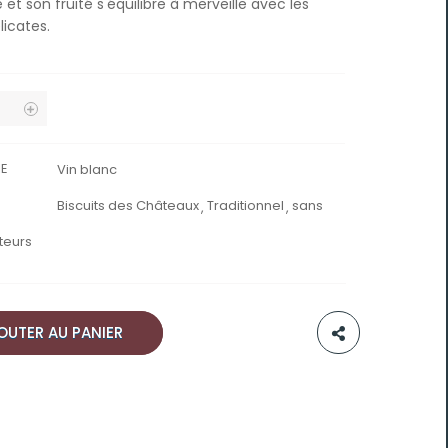
et son fruité s'équilibre à merveille avec les
licates.
IE
Vin blanc
Biscuits des Châteaux
Traditionnel
sans
teurs
OUTER AU PANIER