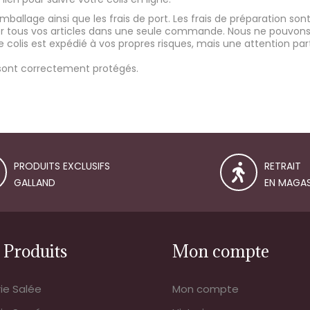
mballage ainsi que les frais de port. Les frais de préparation sont
per tous vos articles dans une seule commande. Nous ne pouv
e colis est expédié à vos propres risques, mais une attention part
 sont correctement protégés.
PRODUITS EXCLUSIFS
RETRAIT
GALLAND
EN MAGAS
 Produits
Mon compte
rie Salée
Mon compte