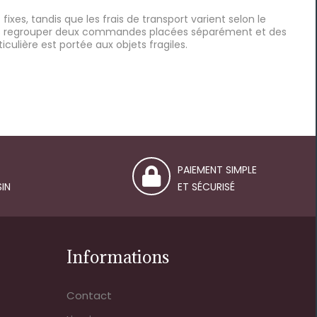
 fixes, tandis que les frais de transport varient selon le
ons regrouper deux commandes placées séparément et des
iculière est portée aux objets fragiles.
PAIEMENT SIMPLE
IN
ET SÉCURISÉ
Informations
Contact